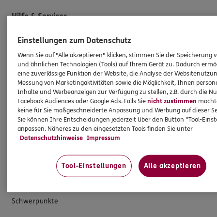
Hilfe & Services
Einstellungen zum Datenschutz
E-Mail schreiben
Wenn Sie auf "Alle akzeptieren" klicken, stimmen Sie der Speicherung 
Schaden melden
und ähnlichen Technologien (Tools) auf Ihrem Gerät zu. Dadurch ermö
Erstkontaktinformationen
eine zuverlässige Funktion der Website, die Analyse der Websitenutzun
Messung von Marketingaktivitäten sowie die Möglichkeit, Ihnen persona
EU-Offenlegungsvereinbarung
Inhalte und Werbeanzeigen zur Verfügung zu stellen, z.B. durch die N
Facebook Audiences oder Google Ads. Falls Sie
nicht zustimmen
möchten
Datenverarbeitung
keine für Sie maßgeschneiderte Anpassung und Werbung auf dieser Se
Sie können Ihre Entscheidungen jederzeit über den Button "Tool-Eins
Das könnte Sie auch interessieren
anpassen. Näheres zu den eingesetzten Tools finden Sie unter
Datenschutzhinweise
Impressum
Unsere Agentur
Tool-Einstellungen
Alle akzeptieren
Standorte
Sponsoring
Schwerpunkte